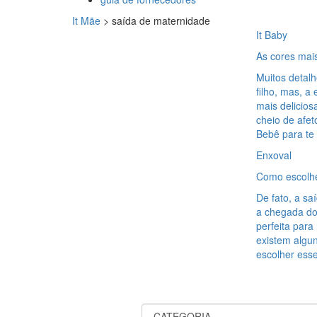
It Mãe
>
saída de maternidade
It Baby
As cores mai
Muitos detal
filho, mas, 
mais delicios
cheio de afet
Bebê para te
Enxoval
Como escolhe
De fato, a sa
a chegada do
perfeita para
existem algun
escolher ess