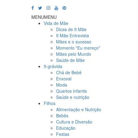
MENU
MENU
Vida de Mãe
Dicas de It Mãe
It Mãe Entrevista
Mães e o sucesso
Momento "Eu mereço"
Mães pelo Mundo
Saúde de Mãe
It-grávida
Chá de Bebê
Enxoval
Moda
Quartos infantis
Saúde e nutrição
Filhos
Alimentação e Nutrição
Bebês
Cultura e Diversão
Educação
Festas