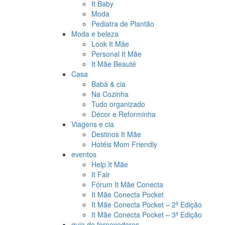
It Baby
Moda
Pediatra de Plantão
Moda e beleza
Look It Mãe
Personal It Mãe
It Mãe Beauté
Casa
Babá & cia
Na Cozinha
Tudo organizado
Décor e Reforminha
Viagens e cia
Destinos It Mãe
Hotéis Mom Friendly
eventos
Help It Mãe
It Fair
Fórum It Mãe Conecta
It Mãe Conecta Pocket
It Mãe Conecta Pocket – 2ª Edição
It Mãe Conecta Pocket – 3ª Edição
guia de fornecedores