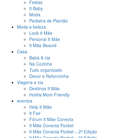
Festas
It Baby
Moda
Pediatra de Plantão
Moda e beleza
Look It Mãe
Personal It Mãe
It Mãe Beauté
Casa
Babá & cia
Na Cozinha
Tudo organizado
Décor e Reforminha
Viagens e cia
Destinos It Mãe
Hotéis Mom Friendly
eventos
Help It Mãe
It Fair
Fórum It Mãe Conecta
It Mãe Conecta Pocket
It Mãe Conecta Pocket – 2ª Edição
It Mãe Conecta Pocket – 3ª Edição