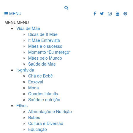
MENU
MENU
MENU
Vida de Mãe
Dicas de It Mãe
It Mãe Entrevista
Mães e o sucesso
Momento "Eu mereço"
Mães pelo Mundo
Saúde de Mãe
It-grávida
Chá de Bebê
Enxoval
Moda
Quartos infantis
Saúde e nutrição
Filhos
Alimentação e Nutrição
Bebês
Cultura e Diversão
Educação