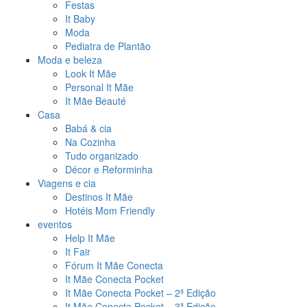
Festas
It Baby
Moda
Pediatra de Plantão
Moda e beleza
Look It Mãe
Personal It Mãe
It Mãe Beauté
Casa
Babá & cia
Na Cozinha
Tudo organizado
Décor e Reforminha
Viagens e cia
Destinos It Mãe
Hotéis Mom Friendly
eventos
Help It Mãe
It Fair
Fórum It Mãe Conecta
It Mãe Conecta Pocket
It Mãe Conecta Pocket – 2ª Edição
It Mãe Conecta Pocket – 3ª Edição