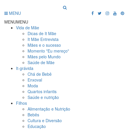
MENU
MENU
MENU
Vida de Mãe
Dicas de It Mãe
It Mãe Entrevista
Mães e o sucesso
Momento "Eu mereço"
Mães pelo Mundo
Saúde de Mãe
It-grávida
Chá de Bebê
Enxoval
Moda
Quartos infantis
Saúde e nutrição
Filhos
Alimentação e Nutrição
Bebês
Cultura e Diversão
Educação