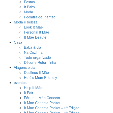
Festas
It Baby
Moda
Pediatra de Plantão
Moda e beleza
Look It Mãe
Personal It Mãe
It Mãe Beauté
Casa
Babá & cia
Na Cozinha
Tudo organizado
Décor e Reforminha
Viagens e cia
Destinos It Mãe
Hotéis Mom Friendly
eventos
Help It Mãe
It Fair
Fórum It Mãe Conecta
It Mãe Conecta Pocket
It Mãe Conecta Pocket – 2ª Edição
It Mãe Conecta Pocket – 3ª Edição