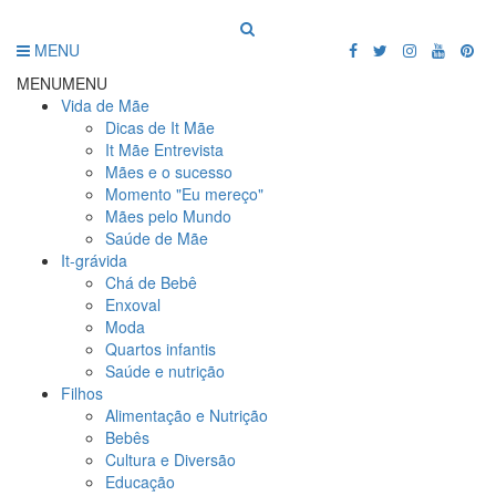
MENU
MENU
MENU
Vida de Mãe
Dicas de It Mãe
It Mãe Entrevista
Mães e o sucesso
Momento "Eu mereço"
Mães pelo Mundo
Saúde de Mãe
It-grávida
Chá de Bebê
Enxoval
Moda
Quartos infantis
Saúde e nutrição
Filhos
Alimentação e Nutrição
Bebês
Cultura e Diversão
Educação