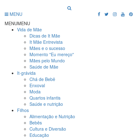
MENU
MENU
MENU
Vida de Mãe
Dicas de It Mãe
It Mãe Entrevista
Mães e o sucesso
Momento "Eu mereço"
Mães pelo Mundo
Saúde de Mãe
It-grávida
Chá de Bebê
Enxoval
Moda
Quartos infantis
Saúde e nutrição
Filhos
Alimentação e Nutrição
Bebês
Cultura e Diversão
Educação