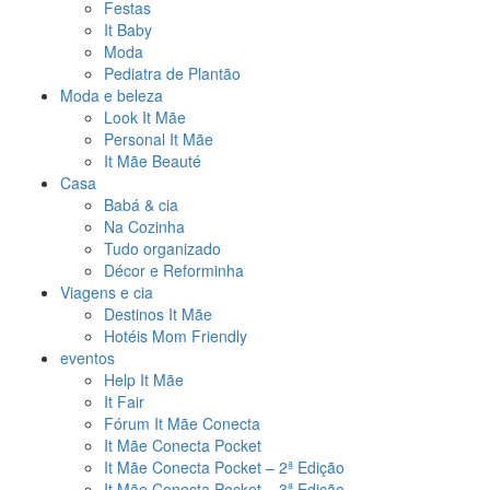
Festas
It Baby
Moda
Pediatra de Plantão
Moda e beleza
Look It Mãe
Personal It Mãe
It Mãe Beauté
Casa
Babá & cia
Na Cozinha
Tudo organizado
Décor e Reforminha
Viagens e cia
Destinos It Mãe
Hotéis Mom Friendly
eventos
Help It Mãe
It Fair
Fórum It Mãe Conecta
It Mãe Conecta Pocket
It Mãe Conecta Pocket – 2ª Edição
It Mãe Conecta Pocket – 3ª Edição