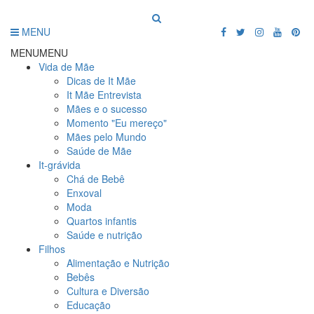
MENU
MENU
MENU
Vida de Mãe
Dicas de It Mãe
It Mãe Entrevista
Mães e o sucesso
Momento "Eu mereço"
Mães pelo Mundo
Saúde de Mãe
It-grávida
Chá de Bebê
Enxoval
Moda
Quartos infantis
Saúde e nutrição
Filhos
Alimentação e Nutrição
Bebês
Cultura e Diversão
Educação