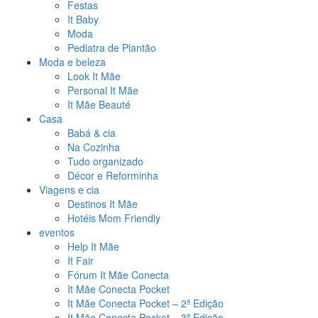
Festas
It Baby
Moda
Pediatra de Plantão
Moda e beleza
Look It Mãe
Personal It Mãe
It Mãe Beauté
Casa
Babá & cia
Na Cozinha
Tudo organizado
Décor e Reforminha
Viagens e cia
Destinos It Mãe
Hotéis Mom Friendly
eventos
Help It Mãe
It Fair
Fórum It Mãe Conecta
It Mãe Conecta Pocket
It Mãe Conecta Pocket – 2ª Edição
It Mãe Conecta Pocket – 3ª Edição