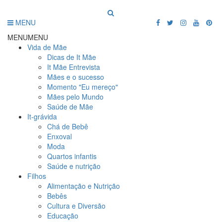
MENU
MENU
MENU
Vida de Mãe
Dicas de It Mãe
It Mãe Entrevista
Mães e o sucesso
Momento "Eu mereço"
Mães pelo Mundo
Saúde de Mãe
It-grávida
Chá de Bebê
Enxoval
Moda
Quartos infantis
Saúde e nutrição
Filhos
Alimentação e Nutrição
Bebês
Cultura e Diversão
Educação