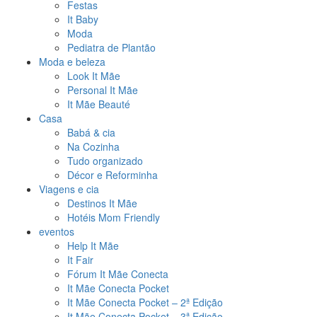
Festas
It Baby
Moda
Pediatra de Plantão
Moda e beleza
Look It Mãe
Personal It Mãe
It Mãe Beauté
Casa
Babá & cia
Na Cozinha
Tudo organizado
Décor e Reforminha
Viagens e cia
Destinos It Mãe
Hotéis Mom Friendly
eventos
Help It Mãe
It Fair
Fórum It Mãe Conecta
It Mãe Conecta Pocket
It Mãe Conecta Pocket – 2ª Edição
It Mãe Conecta Pocket – 3ª Edição