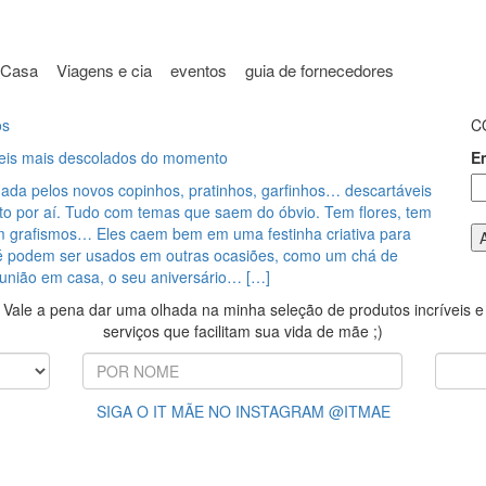
Casa
Viagens e cia
eventos
guia de fornecedores
os
C
eis mais descolados do momento
E
ada pelos novos copinhos, pratinhos, garfinhos… descartáveis
sto por aí. Tudo com temas que saem do óbvio. Tem flores, tem
em grafismos… Eles caem bem em uma festinha criativa para
té podem ser usados em outras ocasiões, como um chá de
união em casa, o seu aniversário… […]
Vale a pena dar uma olhada na minha seleção de produtos incríveis e
serviços que facilitam sua vida de mãe ;)
SIGA O IT MÃE NO INSTAGRAM @ITMAE