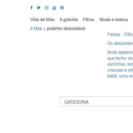
Vida de Mãe
It-grávida
Filhos
Moda e beleza
It Mãe
>
pratinho descartável
Festas
Filh
Os descartáv
Ando apaixon
que tenho vi
carrinhos, t
crianças e a
bebê, uma re