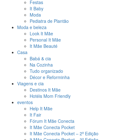
Festas
It Baby
Moda
Pediatra de Plantão
Moda e beleza
Look It Mãe
Personal It Mãe
It Mãe Beauté
Casa
Babá & cia
Na Cozinha
Tudo organizado
Décor e Reforminha
Viagens e cia
Destinos It Mãe
Hotéis Mom Friendly
eventos
Help It Mãe
It Fair
Fórum It Mãe Conecta
It Mãe Conecta Pocket
It Mãe Conecta Pocket – 2ª Edição
It Mãe Conecta Pocket – 3ª Edição