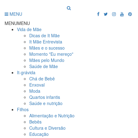
MENU
MENU
MENU
Vida de Mãe
Dicas de It Mãe
It Mãe Entrevista
Mães e o sucesso
Momento "Eu mereço"
Mães pelo Mundo
Saúde de Mãe
It-grávida
Chá de Bebê
Enxoval
Moda
Quartos infantis
Saúde e nutrição
Filhos
Alimentação e Nutrição
Bebês
Cultura e Diversão
Educação