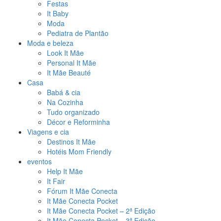
Festas
It Baby
Moda
Pediatra de Plantão
Moda e beleza
Look It Mãe
Personal It Mãe
It Mãe Beauté
Casa
Babá & cia
Na Cozinha
Tudo organizado
Décor e Reforminha
Viagens e cia
Destinos It Mãe
Hotéis Mom Friendly
eventos
Help It Mãe
It Fair
Fórum It Mãe Conecta
It Mãe Conecta Pocket
It Mãe Conecta Pocket – 2ª Edição
It Mãe Conecta Pocket – 3ª Edição