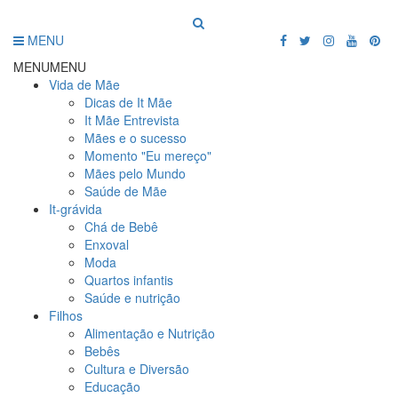
MENU
MENU
MENU
Vida de Mãe
Dicas de It Mãe
It Mãe Entrevista
Mães e o sucesso
Momento "Eu mereço"
Mães pelo Mundo
Saúde de Mãe
It-grávida
Chá de Bebê
Enxoval
Moda
Quartos infantis
Saúde e nutrição
Filhos
Alimentação e Nutrição
Bebês
Cultura e Diversão
Educação