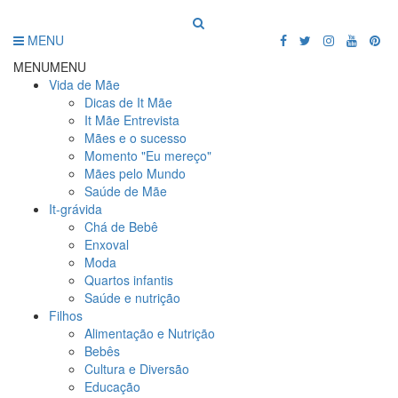
MENU
MENU
MENU
Vida de Mãe
Dicas de It Mãe
It Mãe Entrevista
Mães e o sucesso
Momento "Eu mereço"
Mães pelo Mundo
Saúde de Mãe
It-grávida
Chá de Bebê
Enxoval
Moda
Quartos infantis
Saúde e nutrição
Filhos
Alimentação e Nutrição
Bebês
Cultura e Diversão
Educação