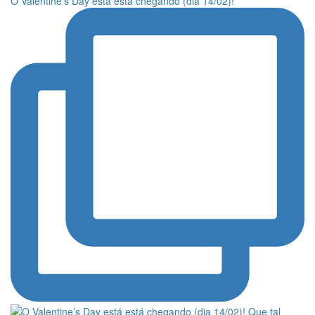
O Valentine’s Day está está chegando (dia 14/02)!