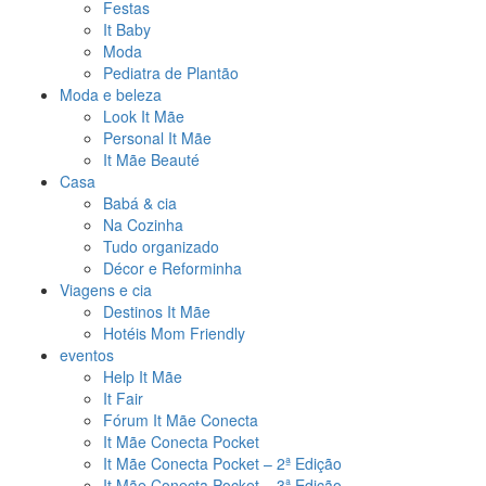
Festas
It Baby
Moda
Pediatra de Plantão
Moda e beleza
Look It Mãe
Personal It Mãe
It Mãe Beauté
Casa
Babá & cia
Na Cozinha
Tudo organizado
Décor e Reforminha
Viagens e cia
Destinos It Mãe
Hotéis Mom Friendly
eventos
Help It Mãe
It Fair
Fórum It Mãe Conecta
It Mãe Conecta Pocket
It Mãe Conecta Pocket – 2ª Edição
It Mãe Conecta Pocket – 3ª Edição