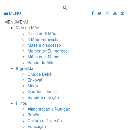
MENU
MENU
MENU
Vida de Mãe
Dicas de It Mãe
It Mãe Entrevista
Mães e o sucesso
Momento "Eu mereço"
Mães pelo Mundo
Saúde de Mãe
It-grávida
Chá de Bebê
Enxoval
Moda
Quartos infantis
Saúde e nutrição
Filhos
Alimentação e Nutrição
Bebês
Cultura e Diversão
Educação