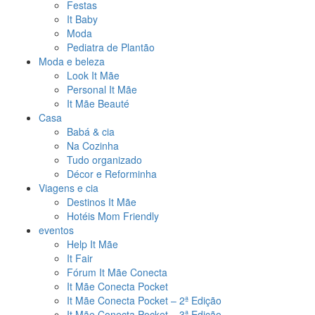
Festas
It Baby
Moda
Pediatra de Plantão
Moda e beleza
Look It Mãe
Personal It Mãe
It Mãe Beauté
Casa
Babá & cia
Na Cozinha
Tudo organizado
Décor e Reforminha
Viagens e cia
Destinos It Mãe
Hotéis Mom Friendly
eventos
Help It Mãe
It Fair
Fórum It Mãe Conecta
It Mãe Conecta Pocket
It Mãe Conecta Pocket – 2ª Edição
It Mãe Conecta Pocket – 3ª Edição