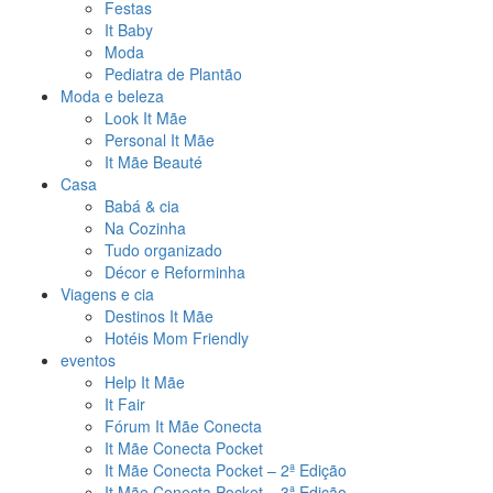
Festas
It Baby
Moda
Pediatra de Plantão
Moda e beleza
Look It Mãe
Personal It Mãe
It Mãe Beauté
Casa
Babá & cia
Na Cozinha
Tudo organizado
Décor e Reforminha
Viagens e cia
Destinos It Mãe
Hotéis Mom Friendly
eventos
Help It Mãe
It Fair
Fórum It Mãe Conecta
It Mãe Conecta Pocket
It Mãe Conecta Pocket – 2ª Edição
It Mãe Conecta Pocket – 3ª Edição