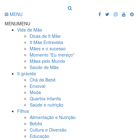
MENU
MENU
MENU
Vida de Mãe
Dicas de It Mãe
It Mãe Entrevista
Mães e o sucesso
Momento "Eu mereço"
Mães pelo Mundo
Saúde de Mãe
It-grávida
Chá de Bebê
Enxoval
Moda
Quartos infantis
Saúde e nutrição
Filhos
Alimentação e Nutrição
Bebês
Cultura e Diversão
Educação