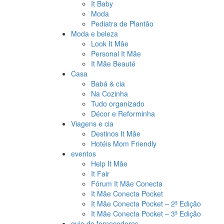
It Baby
Moda
Pediatra de Plantão
Moda e beleza
Look It Mãe
Personal It Mãe
It Mãe Beauté
Casa
Babá & cia
Na Cozinha
Tudo organizado
Décor e Reforminha
Viagens e cia
Destinos It Mãe
Hotéis Mom Friendly
eventos
Help It Mãe
It Fair
Fórum It Mãe Conecta
It Mãe Conecta Pocket
It Mãe Conecta Pocket – 2ª Edição
It Mãe Conecta Pocket – 3ª Edição
guia de fornecedores