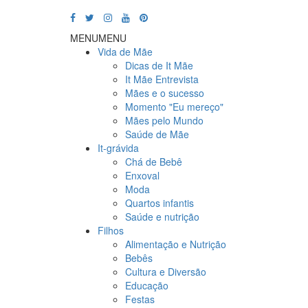
MENU
MENU
Vida de Mãe
Dicas de It Mãe
It Mãe Entrevista
Mães e o sucesso
Momento "Eu mereço"
Mães pelo Mundo
Saúde de Mãe
It-grávida
Chá de Bebê
Enxoval
Moda
Quartos infantis
Saúde e nutrição
Filhos
Alimentação e Nutrição
Bebês
Cultura e Diversão
Educação
Festas