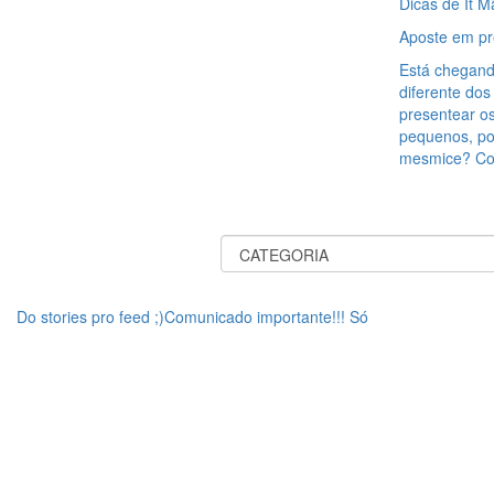
Dicas de It M
Aposte em pr
Está chegand
diferente do
presentear os
pequenos, po
mesmice? Con
Do stories pro feed ;)Comunicado importante!!! Só