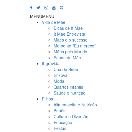
MENU
MENU
Vida de Mãe
Dicas de It Mãe
It Mãe Entrevista
Mães e o sucesso
Momento "Eu mereço"
Mães pelo Mundo
Saúde de Mãe
It-grávida
Chá de Bebê
Enxoval
Moda
Quartos infantis
Saúde e nutrição
Filhos
Alimentação e Nutrição
Bebês
Cultura e Diversão
Educação
Festas