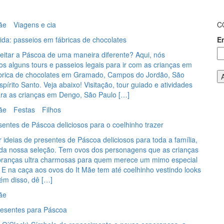
ãe
Viagens e cia
C
ida: passeios em fábricas de chocolates
E
eitar a Páscoa de uma maneira diferente? Aqui, nós
 alguns tours e passeios legais para ir com as crianças em
brica de chocolates em Gramado, Campos do Jordão, São
spírito Santo. Veja abaixo! Visitação, tour guiado e atividades
ra as crianças em Dengo, São Paulo […]
ãe
Festas
Filhos
sentes de Páscoa deliciosos para o coelhinho trazer
r ideias de presentes de Páscoa deliciosos para toda a família,
da nossa seleção. Tem ovos dos personagens que as crianças
ranças ultra charmosas para quem merece um mimo especial
 E na caça aos ovos do It Mãe tem até coelhinho vestindo looks
lém disso, dê […]
ãe
presentes para Páscoa