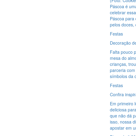
(Foto: Cooki
Páscoa é uma
celebrar essa
Páscoa para d
pelos doces,
Festas
Decoração de 
Falta pouco p
mesa do almo
crianças, tro
parceria com 
símbolos da 
Festas
Confira insp
Em primeiro 
deliciosa par
que não dá pa
isso, nossa di
apostar em 