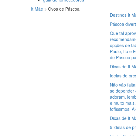
It Mãe
>
Ovos de Páscoa
Destinos It M
Páscoa divert
Que tal aprov
recomendamos
opções de fá
Paulo, Itu e E
de Páscoa pa
Dicas de It M
Ideias de pre
Não vão falta
se depender 
adoram, lemb
e muito mais.
fofíssimos. A
Dicas de It M
5 ideias de 