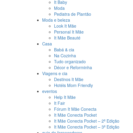
It Baby
Moda
Pediatra de Plantão
Moda e beleza
Look It Mãe
Personal It Mãe
It Mãe Beauté
Casa
Babá & cia
Na Cozinha
Tudo organizado
Décor e Reforminha
Viagens e cia
Destinos It Mãe
Hotéis Mom Friendly
eventos
Help It Mãe
It Fair
Fórum It Mãe Conecta
It Mãe Conecta Pocket
It Mãe Conecta Pocket – 2ª Edição
It Mãe Conecta Pocket – 3ª Edição
guia de fornecedores