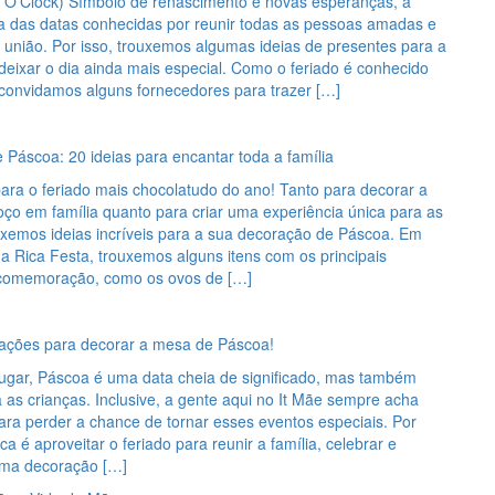
e O’Clock) Símbolo de renascimento e novas esperanças, a
 das datas conhecidas por reunir todas as pessoas amadas e
 união. Por isso, trouxemos algumas ideias de presentes para a
eixar o dia ainda mais especial. Como o feriado é conhecido
 convidamos alguns fornecedores para trazer […]
Páscoa: 20 ideias para encantar toda a família
ara o feriado mais chocolatudo do ano! Tanto para decorar a
ço em família quanto para criar uma experiência única para as
uxemos ideias incríveis para a sua decoração de Páscoa. Em
a Rica Festa, trouxemos alguns itens com os principais
comemoração, como os ovos de […]
irações para decorar a mesa de Páscoa!
lugar, Páscoa é uma data cheia de significado, mas também
a as crianças. Inclusive, a gente aqui no It Mãe sempre acha
ra perder a chance de tornar esses eventos especiais. Por
ca é aproveitar o feriado para reunir a família, celebrar e
uma decoração […]