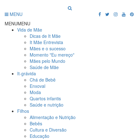
MENU
MENU
MENU
Vida de Mãe
Dicas de It Mãe
It Mãe Entrevista
Mães e o sucesso
Momento "Eu mereço"
Mães pelo Mundo
Saúde de Mãe
It-grávida
Chá de Bebê
Enxoval
Moda
Quartos infantis
Saúde e nutrição
Filhos
Alimentação e Nutrição
Bebês
Cultura e Diversão
Educação