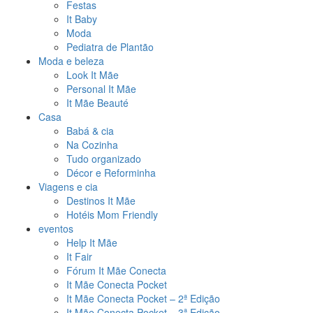
Festas
It Baby
Moda
Pediatra de Plantão
Moda e beleza
Look It Mãe
Personal It Mãe
It Mãe Beauté
Casa
Babá & cia
Na Cozinha
Tudo organizado
Décor e Reforminha
Viagens e cia
Destinos It Mãe
Hotéis Mom Friendly
eventos
Help It Mãe
It Fair
Fórum It Mãe Conecta
It Mãe Conecta Pocket
It Mãe Conecta Pocket – 2ª Edição
It Mãe Conecta Pocket – 3ª Edição