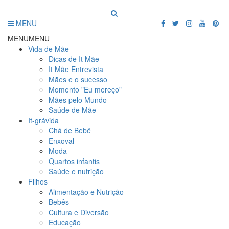
MENU
MENU
MENU
Vida de Mãe
Dicas de It Mãe
It Mãe Entrevista
Mães e o sucesso
Momento "Eu mereço"
Mães pelo Mundo
Saúde de Mãe
It-grávida
Chá de Bebê
Enxoval
Moda
Quartos infantis
Saúde e nutrição
Filhos
Alimentação e Nutrição
Bebês
Cultura e Diversão
Educação