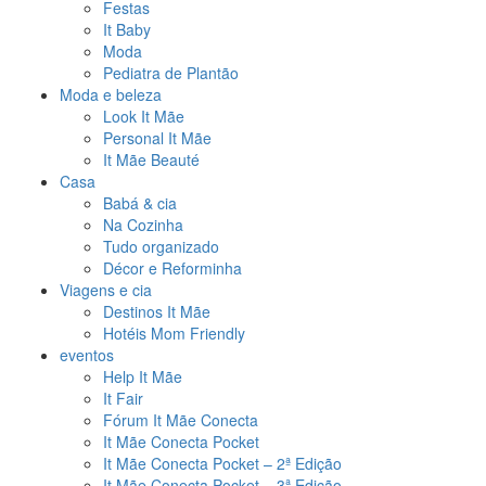
Festas
It Baby
Moda
Pediatra de Plantão
Moda e beleza
Look It Mãe
Personal It Mãe
It Mãe Beauté
Casa
Babá & cia
Na Cozinha
Tudo organizado
Décor e Reforminha
Viagens e cia
Destinos It Mãe
Hotéis Mom Friendly
eventos
Help It Mãe
It Fair
Fórum It Mãe Conecta
It Mãe Conecta Pocket
It Mãe Conecta Pocket – 2ª Edição
It Mãe Conecta Pocket – 3ª Edição