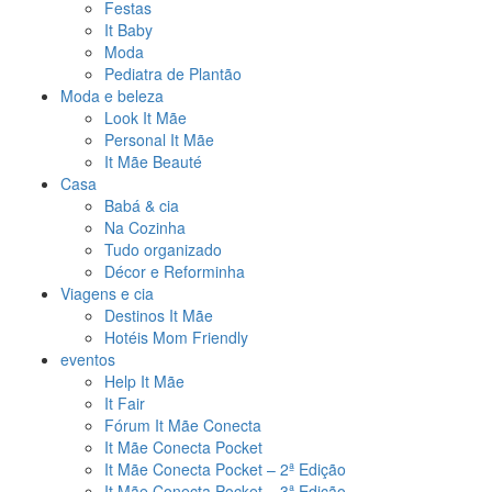
Festas
It Baby
Moda
Pediatra de Plantão
Moda e beleza
Look It Mãe
Personal It Mãe
It Mãe Beauté
Casa
Babá & cia
Na Cozinha
Tudo organizado
Décor e Reforminha
Viagens e cia
Destinos It Mãe
Hotéis Mom Friendly
eventos
Help It Mãe
It Fair
Fórum It Mãe Conecta
It Mãe Conecta Pocket
It Mãe Conecta Pocket – 2ª Edição
It Mãe Conecta Pocket – 3ª Edição