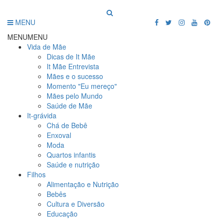
MENU
MENU
MENU
Vida de Mãe
Dicas de It Mãe
It Mãe Entrevista
Mães e o sucesso
Momento "Eu mereço"
Mães pelo Mundo
Saúde de Mãe
It-grávida
Chá de Bebê
Enxoval
Moda
Quartos infantis
Saúde e nutrição
Filhos
Alimentação e Nutrição
Bebês
Cultura e Diversão
Educação