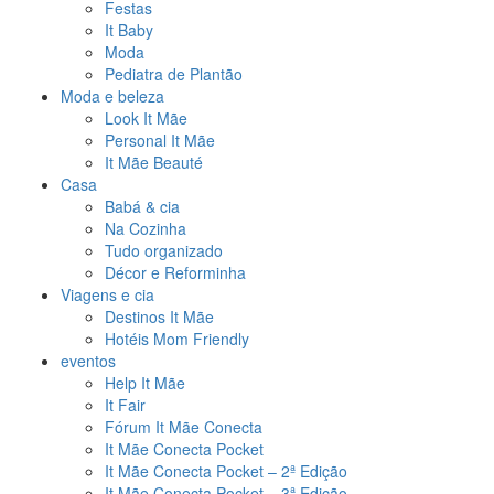
Festas
It Baby
Moda
Pediatra de Plantão
Moda e beleza
Look It Mãe
Personal It Mãe
It Mãe Beauté
Casa
Babá & cia
Na Cozinha
Tudo organizado
Décor e Reforminha
Viagens e cia
Destinos It Mãe
Hotéis Mom Friendly
eventos
Help It Mãe
It Fair
Fórum It Mãe Conecta
It Mãe Conecta Pocket
It Mãe Conecta Pocket – 2ª Edição
It Mãe Conecta Pocket – 3ª Edição