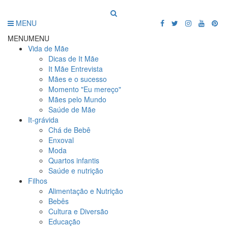
MENU
MENU
MENU
Vida de Mãe
Dicas de It Mãe
It Mãe Entrevista
Mães e o sucesso
Momento "Eu mereço"
Mães pelo Mundo
Saúde de Mãe
It-grávida
Chá de Bebê
Enxoval
Moda
Quartos infantis
Saúde e nutrição
Filhos
Alimentação e Nutrição
Bebês
Cultura e Diversão
Educação