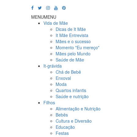
MENU
MENU
Vida de Mãe
Dicas de It Mãe
It Mãe Entrevista
Mães e o sucesso
Momento "Eu mereço"
Mães pelo Mundo
Saúde de Mãe
It-grávida
Chá de Bebê
Enxoval
Moda
Quartos infantis
Saúde e nutrição
Filhos
Alimentação e Nutrição
Bebês
Cultura e Diversão
Educação
Festas