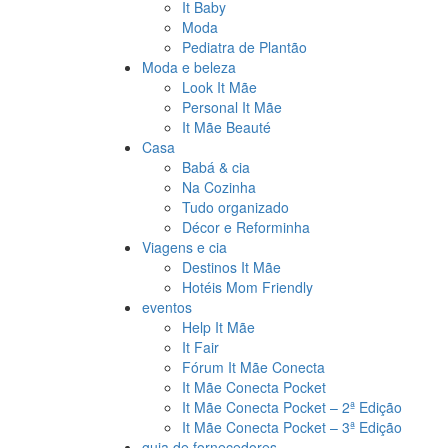
It Baby
Moda
Pediatra de Plantão
Moda e beleza
Look It Mãe
Personal It Mãe
It Mãe Beauté
Casa
Babá & cia
Na Cozinha
Tudo organizado
Décor e Reforminha
Viagens e cia
Destinos It Mãe
Hotéis Mom Friendly
eventos
Help It Mãe
It Fair
Fórum It Mãe Conecta
It Mãe Conecta Pocket
It Mãe Conecta Pocket – 2ª Edição
It Mãe Conecta Pocket – 3ª Edição
guia de fornecedores