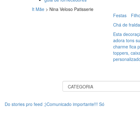
It Mãe
>
Nina Veloso Patisserie
Festas
Filh
Chá de frald
Esta decoraç
adora tons su
charme fica p
toppers, caix
personalizad
Do stories pro feed ;)Comunicado importante!!! Só