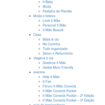
It Baby
Moda
Pediatra de Plantão
Moda e beleza
Look It Mãe
Personal It Mãe
It Mãe Beauté
Casa
Babá & cia
Na Cozinha
Tudo organizado
Décor e Reforminha
Viagens e cia
Destinos It Mãe
Hotéis Mom Friendly
eventos
Help It Mãe
It Fair
Fórum It Mãe Conecta
It Mãe Conecta Pocket
It Mãe Conecta Pocket – 2ª Edição
It Mãe Conecta Pocket – 3ª Edição
guia de fornecedores