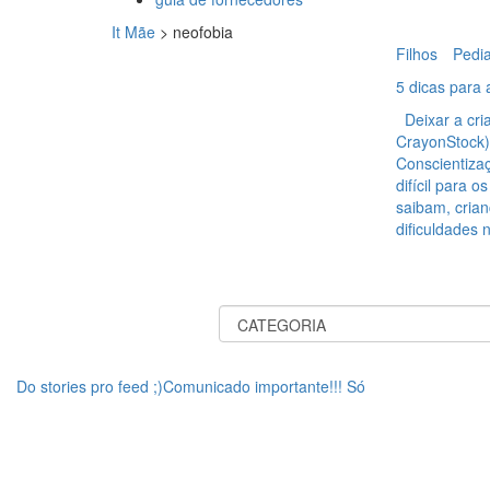
It Mãe
>
neofobia
Filhos
Pedia
5 dicas para 
Deixar a cri
CrayonStock
Conscientiza
difícil para 
saibam, cria
dificuldades 
Do stories pro feed ;)Comunicado importante!!! Só