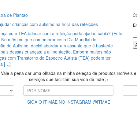
tra de Plantão
C
ajudar crianças com autismo na hora das refeições
E
ança com TEA brincar com a refeição pode ajudar, sabia? (Foto:
) No mês em que comemoramos o Dia Mundial de
ção do Autismo, decidi abordar um assunto que é bastante
os pais dessas crianças: a alimentação. Embora muitos não
nças com Transtorno do Espectro Autista (TEA) podem ter
na […]
Vale a pena dar uma olhada na minha seleção de produtos incríveis e
serviços que facilitam sua vida de mãe ;)
SIGA O IT MÃE NO INSTAGRAM @ITMAE