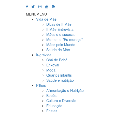
MENU
MENU
Vida de Mãe
Dicas de It Mãe
It Mãe Entrevista
Mães e o sucesso
Momento "Eu mereço"
Mães pelo Mundo
Saúde de Mãe
It-grávida
Chá de Bebê
Enxoval
Moda
Quartos infantis
Saúde e nutrição
Filhos
Alimentação e Nutrição
Bebês
Cultura e Diversão
Educação
Festas