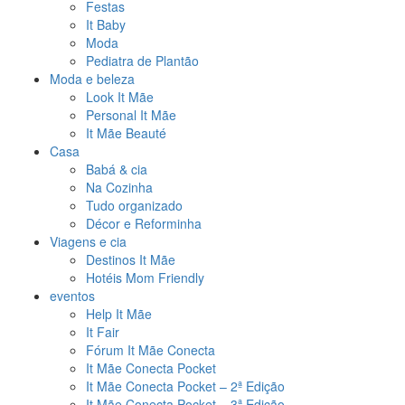
Festas
It Baby
Moda
Pediatra de Plantão
Moda e beleza
Look It Mãe
Personal It Mãe
It Mãe Beauté
Casa
Babá & cia
Na Cozinha
Tudo organizado
Décor e Reforminha
Viagens e cia
Destinos It Mãe
Hotéis Mom Friendly
eventos
Help It Mãe
It Fair
Fórum It Mãe Conecta
It Mãe Conecta Pocket
It Mãe Conecta Pocket – 2ª Edição
It Mãe Conecta Pocket – 3ª Edição