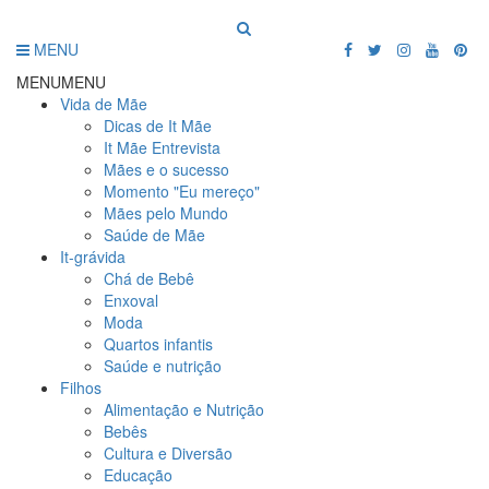
MENU
MENU
MENU
Vida de Mãe
Dicas de It Mãe
It Mãe Entrevista
Mães e o sucesso
Momento "Eu mereço"
Mães pelo Mundo
Saúde de Mãe
It-grávida
Chá de Bebê
Enxoval
Moda
Quartos infantis
Saúde e nutrição
Filhos
Alimentação e Nutrição
Bebês
Cultura e Diversão
Educação