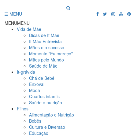
MENU
MENU
MENU
Vida de Mãe
Dicas de It Mãe
It Mãe Entrevista
Mães e o sucesso
Momento "Eu mereço"
Mães pelo Mundo
Saúde de Mãe
It-grávida
Chá de Bebê
Enxoval
Moda
Quartos infantis
Saúde e nutrição
Filhos
Alimentação e Nutrição
Bebês
Cultura e Diversão
Educação