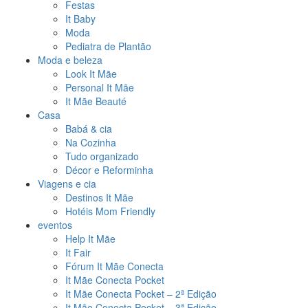
Festas
It Baby
Moda
Pediatra de Plantão
Moda e beleza
Look It Mãe
Personal It Mãe
It Mãe Beauté
Casa
Babá & cia
Na Cozinha
Tudo organizado
Décor e Reforminha
Viagens e cia
Destinos It Mãe
Hotéis Mom Friendly
eventos
Help It Mãe
It Fair
Fórum It Mãe Conecta
It Mãe Conecta Pocket
It Mãe Conecta Pocket – 2ª Edição
It Mãe Conecta Pocket – 3ª Edição