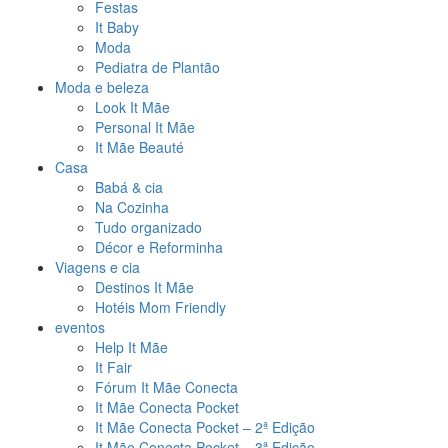
Festas
It Baby
Moda
Pediatra de Plantão
Moda e beleza
Look It Mãe
Personal It Mãe
It Mãe Beauté
Casa
Babá & cia
Na Cozinha
Tudo organizado
Décor e Reforminha
Viagens e cia
Destinos It Mãe
Hotéis Mom Friendly
eventos
Help It Mãe
It Fair
Fórum It Mãe Conecta
It Mãe Conecta Pocket
It Mãe Conecta Pocket – 2ª Edição
It Mãe Conecta Pocket – 3ª Edição