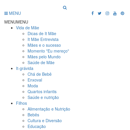
MENU
MENU
MENU
Vida de Mãe
Dicas de It Mãe
It Mãe Entrevista
Mães e o sucesso
Momento "Eu mereço"
Mães pelo Mundo
Saúde de Mãe
It-grávida
Chá de Bebê
Enxoval
Moda
Quartos infantis
Saúde e nutrição
Filhos
Alimentação e Nutrição
Bebês
Cultura e Diversão
Educação