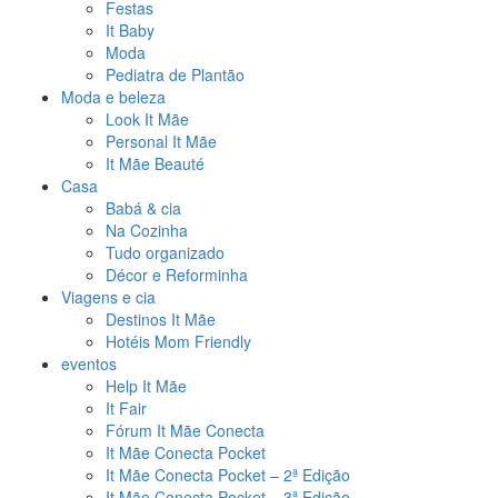
Festas
It Baby
Moda
Pediatra de Plantão
Moda e beleza
Look It Mãe
Personal It Mãe
It Mãe Beauté
Casa
Babá & cia
Na Cozinha
Tudo organizado
Décor e Reforminha
Viagens e cia
Destinos It Mãe
Hotéis Mom Friendly
eventos
Help It Mãe
It Fair
Fórum It Mãe Conecta
It Mãe Conecta Pocket
It Mãe Conecta Pocket – 2ª Edição
It Mãe Conecta Pocket – 3ª Edição