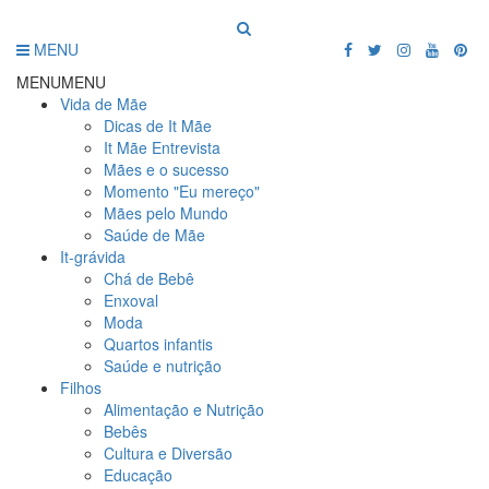
MENU
MENU
MENU
Vida de Mãe
Dicas de It Mãe
It Mãe Entrevista
Mães e o sucesso
Momento "Eu mereço"
Mães pelo Mundo
Saúde de Mãe
It-grávida
Chá de Bebê
Enxoval
Moda
Quartos infantis
Saúde e nutrição
Filhos
Alimentação e Nutrição
Bebês
Cultura e Diversão
Educação