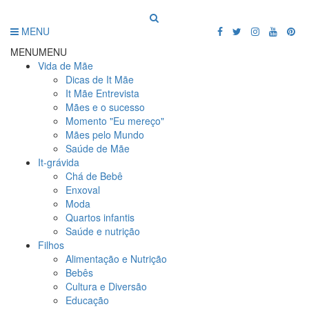
MENU
MENU
MENU
Vida de Mãe
Dicas de It Mãe
It Mãe Entrevista
Mães e o sucesso
Momento "Eu mereço"
Mães pelo Mundo
Saúde de Mãe
It-grávida
Chá de Bebê
Enxoval
Moda
Quartos infantis
Saúde e nutrição
Filhos
Alimentação e Nutrição
Bebês
Cultura e Diversão
Educação