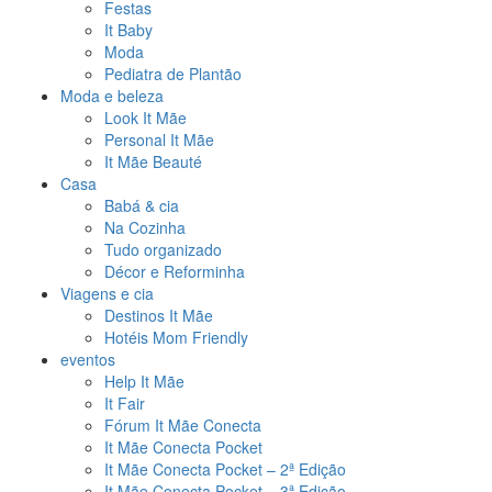
Festas
It Baby
Moda
Pediatra de Plantão
Moda e beleza
Look It Mãe
Personal It Mãe
It Mãe Beauté
Casa
Babá & cia
Na Cozinha
Tudo organizado
Décor e Reforminha
Viagens e cia
Destinos It Mãe
Hotéis Mom Friendly
eventos
Help It Mãe
It Fair
Fórum It Mãe Conecta
It Mãe Conecta Pocket
It Mãe Conecta Pocket – 2ª Edição
It Mãe Conecta Pocket – 3ª Edição