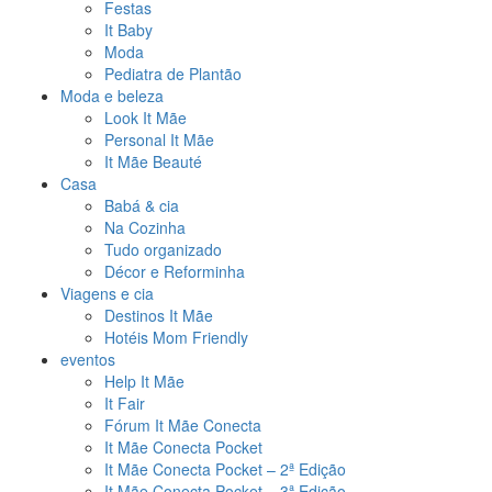
Festas
It Baby
Moda
Pediatra de Plantão
Moda e beleza
Look It Mãe
Personal It Mãe
It Mãe Beauté
Casa
Babá & cia
Na Cozinha
Tudo organizado
Décor e Reforminha
Viagens e cia
Destinos It Mãe
Hotéis Mom Friendly
eventos
Help It Mãe
It Fair
Fórum It Mãe Conecta
It Mãe Conecta Pocket
It Mãe Conecta Pocket – 2ª Edição
It Mãe Conecta Pocket – 3ª Edição