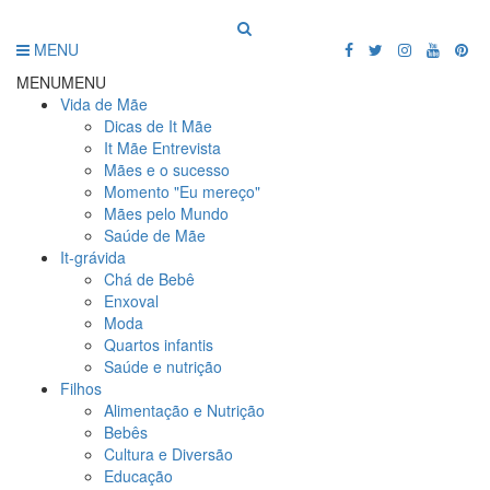
MENU
MENU
MENU
Vida de Mãe
Dicas de It Mãe
It Mãe Entrevista
Mães e o sucesso
Momento "Eu mereço"
Mães pelo Mundo
Saúde de Mãe
It-grávida
Chá de Bebê
Enxoval
Moda
Quartos infantis
Saúde e nutrição
Filhos
Alimentação e Nutrição
Bebês
Cultura e Diversão
Educação