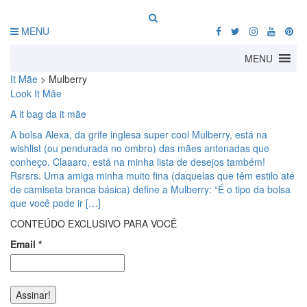
MENU
MENU
It Mãe
>
Mulberry
Look It Mãe
A it bag da it mãe
A bolsa Alexa, da grife inglesa super cool Mulberry, está na
wishlist (ou pendurada no ombro) das mães antenadas que
conheço. Claaaro, está na minha lista de desejos também!
Rsrsrs. Uma amiga minha muito fina (daquelas que têm estilo até
de camiseta branca básica) define a Mulberry: “É o tipo da bolsa
que você pode ir […]
CONTEÚDO EXCLUSIVO PARA VOCÊ
Email
*