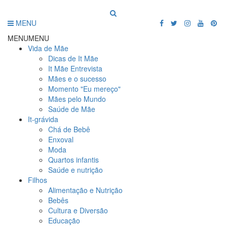
MENU
MENU
MENU
Vida de Mãe
Dicas de It Mãe
It Mãe Entrevista
Mães e o sucesso
Momento "Eu mereço"
Mães pelo Mundo
Saúde de Mãe
It-grávida
Chá de Bebê
Enxoval
Moda
Quartos infantis
Saúde e nutrição
Filhos
Alimentação e Nutrição
Bebês
Cultura e Diversão
Educação