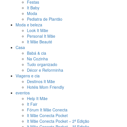
Festas
It Baby
Moda
Pediatra de Plantão
Moda e beleza
Look It Mãe
Personal It Mãe
It Mãe Beauté
Casa
Babá & cia
Na Cozinha
Tudo organizado
Décor e Reforminha
Viagens e cia
Destinos It Mãe
Hotéis Mom Friendly
eventos
Help It Mãe
It Fair
Fórum It Mãe Conecta
It Mãe Conecta Pocket
It Mãe Conecta Pocket – 2ª Edição
It Mãe Conecta Pocket – 3ª Edição