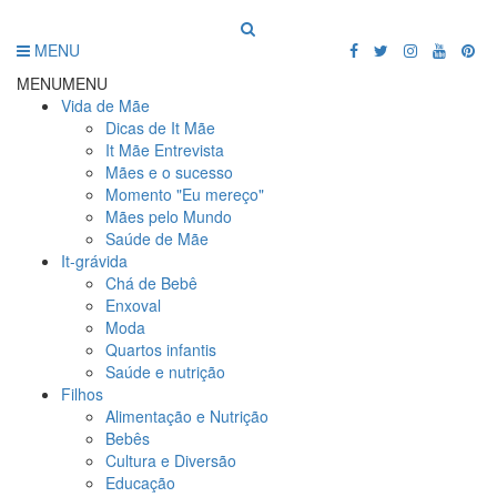
MENU
MENU
MENU
Vida de Mãe
Dicas de It Mãe
It Mãe Entrevista
Mães e o sucesso
Momento "Eu mereço"
Mães pelo Mundo
Saúde de Mãe
It-grávida
Chá de Bebê
Enxoval
Moda
Quartos infantis
Saúde e nutrição
Filhos
Alimentação e Nutrição
Bebês
Cultura e Diversão
Educação