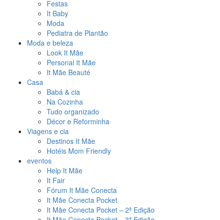
Festas
It Baby
Moda
Pediatra de Plantão
Moda e beleza
Look It Mãe
Personal It Mãe
It Mãe Beauté
Casa
Babá & cia
Na Cozinha
Tudo organizado
Décor e Reforminha
Viagens e cia
Destinos It Mãe
Hotéis Mom Friendly
eventos
Help It Mãe
It Fair
Fórum It Mãe Conecta
It Mãe Conecta Pocket
It Mãe Conecta Pocket – 2ª Edição
It Mãe Conecta Pocket – 3ª Edição