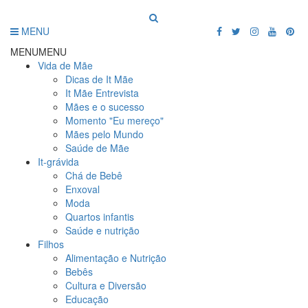
MENU
MENU
MENU
Vida de Mãe
Dicas de It Mãe
It Mãe Entrevista
Mães e o sucesso
Momento "Eu mereço"
Mães pelo Mundo
Saúde de Mãe
It-grávida
Chá de Bebê
Enxoval
Moda
Quartos infantis
Saúde e nutrição
Filhos
Alimentação e Nutrição
Bebês
Cultura e Diversão
Educação