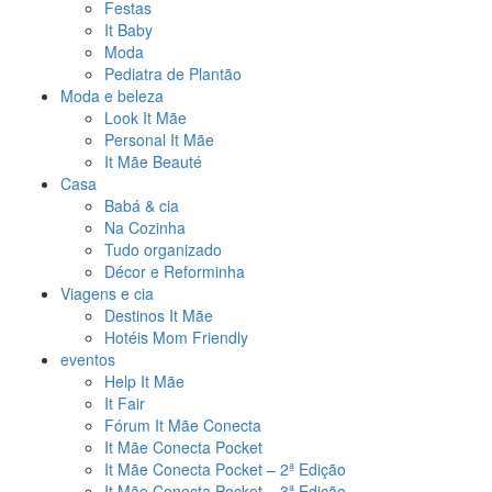
Festas
It Baby
Moda
Pediatra de Plantão
Moda e beleza
Look It Mãe
Personal It Mãe
It Mãe Beauté
Casa
Babá & cia
Na Cozinha
Tudo organizado
Décor e Reforminha
Viagens e cia
Destinos It Mãe
Hotéis Mom Friendly
eventos
Help It Mãe
It Fair
Fórum It Mãe Conecta
It Mãe Conecta Pocket
It Mãe Conecta Pocket – 2ª Edição
It Mãe Conecta Pocket – 3ª Edição