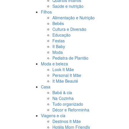
Quartos infantis
Saúde e nutrição
Filhos
Alimentação e Nutrição
Bebês
Cultura e Diversão
Educação
Festas
It Baby
Moda
Pediatra de Plantão
Moda e beleza
Look It Mãe
Personal It Mãe
It Mãe Beauté
Casa
Babá & cia
Na Cozinha
Tudo organizado
Décor e Reforminha
Viagens e cia
Destinos It Mãe
Hotéis Mom Friendly