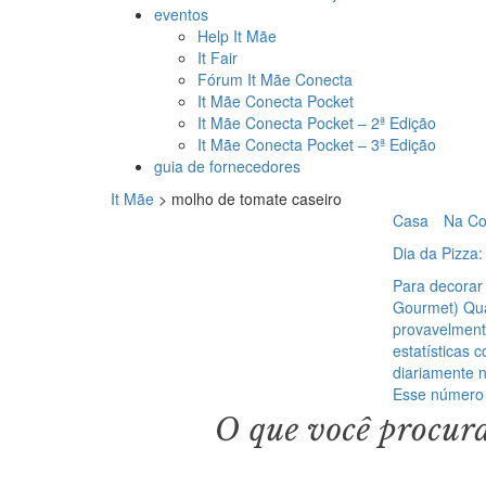
eventos
Help It Mãe
It Fair
Fórum It Mãe Conecta
It Mãe Conecta Pocket
It Mãe Conecta Pocket – 2ª Edição
It Mãe Conecta Pocket – 3ª Edição
guia de fornecedores
It Mãe
>
molho de tomate caseiro
Casa
Na Co
Dia da Pizza:
Para decorar
Gourmet) Qua
provavelment
estatísticas
diariamente n
Esse número 