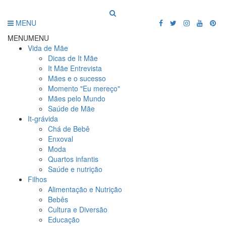
MENU
MENU
MENU
Vida de Mãe
Dicas de It Mãe
It Mãe Entrevista
Mães e o sucesso
Momento "Eu mereço"
Mães pelo Mundo
Saúde de Mãe
It-grávida
Chá de Bebê
Enxoval
Moda
Quartos infantis
Saúde e nutrição
Filhos
Alimentação e Nutrição
Bebês
Cultura e Diversão
Educação