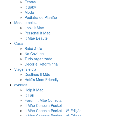
Festas
It Baby
Moda
Pediatra de Plantão
Moda e beleza
Look It Mãe
Personal It Mãe
It Mãe Beauté
Casa
Babá & cia
Na Cozinha
Tudo organizado
Décor e Reforminha
Viagens e cia
Destinos It Mãe
Hotéis Mom Friendly
eventos
Help It Mãe
It Fair
Fórum It Mãe Conecta
It Mãe Conecta Pocket
It Mãe Conecta Pocket – 2ª Edição
It Mãe Conecta Pocket – 3ª Edição