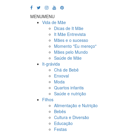
MENU
MENU
Vida de Mãe
Dicas de It Mãe
It Mãe Entrevista
Mães e o sucesso
Momento "Eu mereço"
Mães pelo Mundo
Saúde de Mãe
It-grávida
Chá de Bebê
Enxoval
Moda
Quartos infantis
Saúde e nutrição
Filhos
Alimentação e Nutrição
Bebês
Cultura e Diversão
Educação
Festas