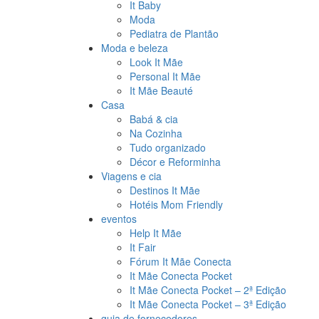
It Baby
Moda
Pediatra de Plantão
Moda e beleza
Look It Mãe
Personal It Mãe
It Mãe Beauté
Casa
Babá & cia
Na Cozinha
Tudo organizado
Décor e Reforminha
Viagens e cia
Destinos It Mãe
Hotéis Mom Friendly
eventos
Help It Mãe
It Fair
Fórum It Mãe Conecta
It Mãe Conecta Pocket
It Mãe Conecta Pocket – 2ª Edição
It Mãe Conecta Pocket – 3ª Edição
guia de fornecedores