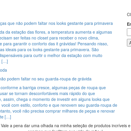
C
eças que não podem faltar nos looks gestante para primavera
E
a da estação das flores, a temperatura aumenta e algumas
isam ser feitas no closet para receber o novo clima,
e para garantir o conforto das it grávidas! Pensando nisso,
as ideais para os looks gestante para primavera. São
ispensáveis para curtir o melhor da estação com muito
s […]
oda
não podem faltar no seu guarda-roupa de grávida
 conforme a barriga cresce, algumas peças de roupa que
sar se tornam desconfortáveis mais rápido do que
, assim, chega o momento de investir em alguns looks que
ocê com estilo, conforto e que renovem seu guarda-roupa de
etanto, você não precisa comprar milhares de peças e renovar
te […]
Vale a pena dar uma olhada na minha seleção de produtos incríveis e