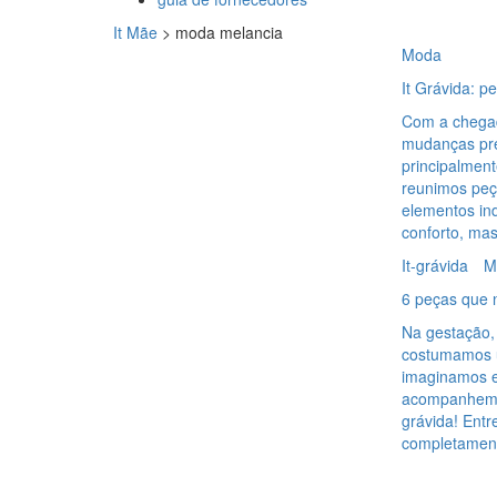
It Mãe
>
moda melancia
Moda
It Grávida: p
Com a chegad
mudanças prec
principalment
reunimos peç
elementos ind
conforto, ma
It-grávida
M
6 peças que 
Na gestação,
costumamos u
imaginamos e
acompanhem v
grávida! Entr
completamen