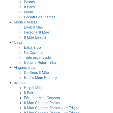
Festas
It Baby
Moda
Pediatra de Plantão
Moda e beleza
Look It Mãe
Personal It Mãe
It Mãe Beauté
Casa
Babá & cia
Na Cozinha
Tudo organizado
Décor e Reforminha
Viagens e cia
Destinos It Mãe
Hotéis Mom Friendly
eventos
Help It Mãe
It Fair
Fórum It Mãe Conecta
It Mãe Conecta Pocket
It Mãe Conecta Pocket – 2ª Edição
It Mãe Conecta Pocket – 3ª Edição