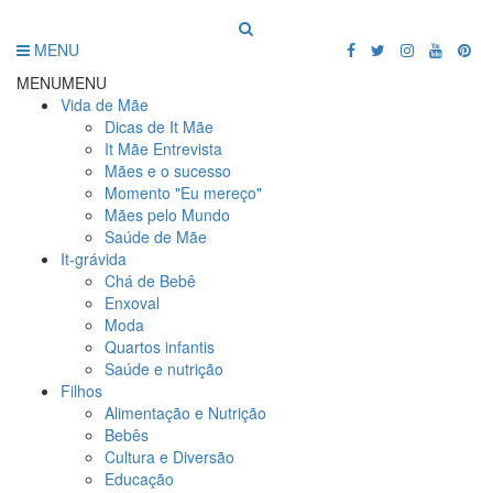
MENU
MENU
MENU
Vida de Mãe
Dicas de It Mãe
It Mãe Entrevista
Mães e o sucesso
Momento "Eu mereço"
Mães pelo Mundo
Saúde de Mãe
It-grávida
Chá de Bebê
Enxoval
Moda
Quartos infantis
Saúde e nutrição
Filhos
Alimentação e Nutrição
Bebês
Cultura e Diversão
Educação