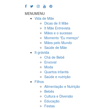
MENU
MENU
Vida de Mãe
Dicas de It Mãe
It Mãe Entrevista
Mães e o sucesso
Momento "Eu mereço"
Mães pelo Mundo
Saúde de Mãe
It-grávida
Chá de Bebê
Enxoval
Moda
Quartos infantis
Saúde e nutrição
Filhos
Alimentação e Nutrição
Bebês
Cultura e Diversão
Educação
Festas