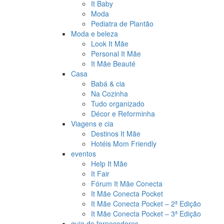
It Baby
Moda
Pediatra de Plantão
Moda e beleza
Look It Mãe
Personal It Mãe
It Mãe Beauté
Casa
Babá & cia
Na Cozinha
Tudo organizado
Décor e Reforminha
Viagens e cia
Destinos It Mãe
Hotéis Mom Friendly
eventos
Help It Mãe
It Fair
Fórum It Mãe Conecta
It Mãe Conecta Pocket
It Mãe Conecta Pocket – 2ª Edição
It Mãe Conecta Pocket – 3ª Edição
guia de fornecedores