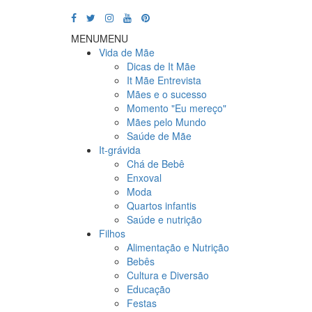
MENU
MENU
Vida de Mãe
Dicas de It Mãe
It Mãe Entrevista
Mães e o sucesso
Momento "Eu mereço"
Mães pelo Mundo
Saúde de Mãe
It-grávida
Chá de Bebê
Enxoval
Moda
Quartos infantis
Saúde e nutrição
Filhos
Alimentação e Nutrição
Bebês
Cultura e Diversão
Educação
Festas