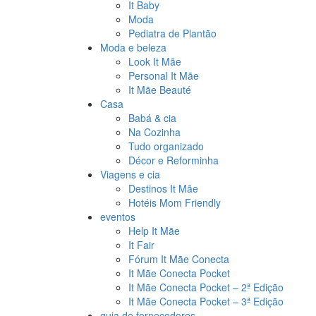
It Baby
Moda
Pediatra de Plantão
Moda e beleza
Look It Mãe
Personal It Mãe
It Mãe Beauté
Casa
Babá & cia
Na Cozinha
Tudo organizado
Décor e Reforminha
Viagens e cia
Destinos It Mãe
Hotéis Mom Friendly
eventos
Help It Mãe
It Fair
Fórum It Mãe Conecta
It Mãe Conecta Pocket
It Mãe Conecta Pocket – 2ª Edição
It Mãe Conecta Pocket – 3ª Edição
guia de fornecedores