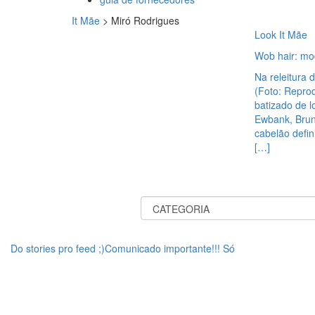
It Mãe
>
Miró Rodrigues
Look It Mãe
Wob hair: mo
Na releitura
(Foto: Repro
batizado de l
Ewbank, Brun
cabelão defin
[…]
Do stories pro feed ;)Comunicado importante!!! Só