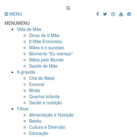
MENU
MENU
MENU
Vida de Mãe
Dicas de It Mãe
It Mãe Entrevista
Mães e o sucesso
Momento "Eu mereço"
Mães pelo Mundo
Saúde de Mãe
It-grávida
Chá de Bebê
Enxoval
Moda
Quartos infantis
Saúde e nutrição
Filhos
Alimentação e Nutrição
Bebês
Cultura e Diversão
Educação