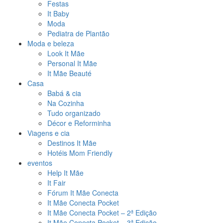
Festas
It Baby
Moda
Pediatra de Plantão
Moda e beleza
Look It Mãe
Personal It Mãe
It Mãe Beauté
Casa
Babá & cia
Na Cozinha
Tudo organizado
Décor e Reforminha
Viagens e cia
Destinos It Mãe
Hotéis Mom Friendly
eventos
Help It Mãe
It Fair
Fórum It Mãe Conecta
It Mãe Conecta Pocket
It Mãe Conecta Pocket – 2ª Edição
It Mãe Conecta Pocket – 3ª Edição