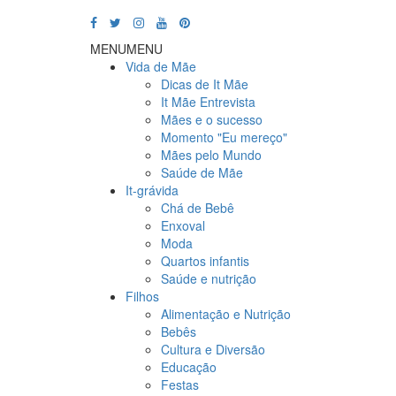
MENU
MENU
Vida de Mãe
Dicas de It Mãe
It Mãe Entrevista
Mães e o sucesso
Momento "Eu mereço"
Mães pelo Mundo
Saúde de Mãe
It-grávida
Chá de Bebê
Enxoval
Moda
Quartos infantis
Saúde e nutrição
Filhos
Alimentação e Nutrição
Bebês
Cultura e Diversão
Educação
Festas