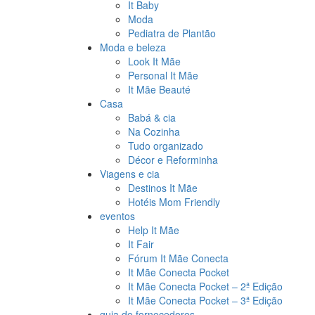
It Baby
Moda
Pediatra de Plantão
Moda e beleza
Look It Mãe
Personal It Mãe
It Mãe Beauté
Casa
Babá & cia
Na Cozinha
Tudo organizado
Décor e Reforminha
Viagens e cia
Destinos It Mãe
Hotéis Mom Friendly
eventos
Help It Mãe
It Fair
Fórum It Mãe Conecta
It Mãe Conecta Pocket
It Mãe Conecta Pocket – 2ª Edição
It Mãe Conecta Pocket – 3ª Edição
guia de fornecedores