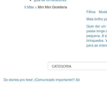
It Mãe
>
Mini Mini Gioielleria
Filhos
Mod
Mais brilho 
Quer dar um p
passe longe 
pequena. A i
brinquedos. V
para as cria
Do stories pro feed ;)Comunicado importante!!! Só