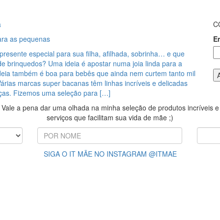
a
C
para as pequenas
E
resente especial para sua filha, afilhada, sobrinha… e que
de brinquedos? Uma ideia é apostar numa joia linda para a
deia também é boa para bebês que ainda nem curtem tanto mil
árias marcas super bacanas têm linhas incríveis e delicadas
nças. Fizemos uma seleção para […]
Vale a pena dar uma olhada na minha seleção de produtos incríveis e
serviços que facilitam sua vida de mãe ;)
SIGA O IT MÃE NO INSTAGRAM @ITMAE