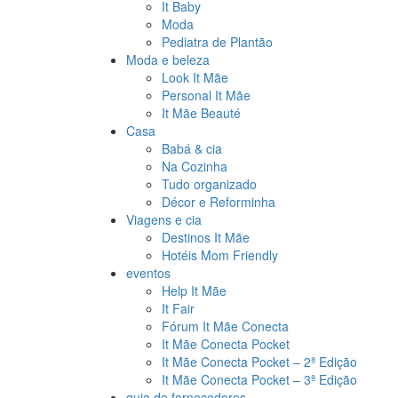
It Baby
Moda
Pediatra de Plantão
Moda e beleza
Look It Mãe
Personal It Mãe
It Mãe Beauté
Casa
Babá & cia
Na Cozinha
Tudo organizado
Décor e Reforminha
Viagens e cia
Destinos It Mãe
Hotéis Mom Friendly
eventos
Help It Mãe
It Fair
Fórum It Mãe Conecta
It Mãe Conecta Pocket
It Mãe Conecta Pocket – 2ª Edição
It Mãe Conecta Pocket – 3ª Edição
guia de fornecedores