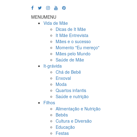
MENU
MENU
Vida de Mãe
Dicas de It Mãe
It Mãe Entrevista
Mães e o sucesso
Momento "Eu mereço"
Mães pelo Mundo
Saúde de Mãe
It-grávida
Chá de Bebê
Enxoval
Moda
Quartos infantis
Saúde e nutrição
Filhos
Alimentação e Nutrição
Bebês
Cultura e Diversão
Educação
Festas