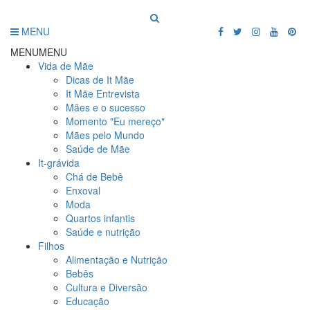
MENU
MENU
MENU
Vida de Mãe
Dicas de It Mãe
It Mãe Entrevista
Mães e o sucesso
Momento "Eu mereço"
Mães pelo Mundo
Saúde de Mãe
It-grávida
Chá de Bebê
Enxoval
Moda
Quartos infantis
Saúde e nutrição
Filhos
Alimentação e Nutrição
Bebês
Cultura e Diversão
Educação