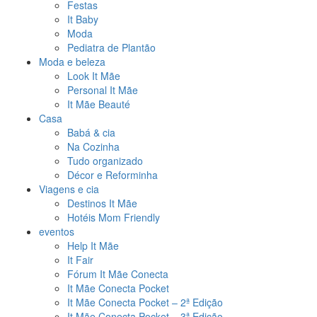
Festas
It Baby
Moda
Pediatra de Plantão
Moda e beleza
Look It Mãe
Personal It Mãe
It Mãe Beauté
Casa
Babá & cia
Na Cozinha
Tudo organizado
Décor e Reforminha
Viagens e cia
Destinos It Mãe
Hotéis Mom Friendly
eventos
Help It Mãe
It Fair
Fórum It Mãe Conecta
It Mãe Conecta Pocket
It Mãe Conecta Pocket – 2ª Edição
It Mãe Conecta Pocket – 3ª Edição