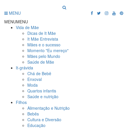
MENU
MENU
MENU
Vida de Mãe
Dicas de It Mãe
It Mãe Entrevista
Mães e o sucesso
Momento "Eu mereço"
Mães pelo Mundo
Saúde de Mãe
It-grávida
Chá de Bebê
Enxoval
Moda
Quartos infantis
Saúde e nutrição
Filhos
Alimentação e Nutrição
Bebês
Cultura e Diversão
Educação