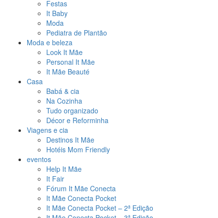
Festas
It Baby
Moda
Pediatra de Plantão
Moda e beleza
Look It Mãe
Personal It Mãe
It Mãe Beauté
Casa
Babá & cia
Na Cozinha
Tudo organizado
Décor e Reforminha
Viagens e cia
Destinos It Mãe
Hotéis Mom Friendly
eventos
Help It Mãe
It Fair
Fórum It Mãe Conecta
It Mãe Conecta Pocket
It Mãe Conecta Pocket – 2ª Edição
It Mãe Conecta Pocket – 3ª Edição