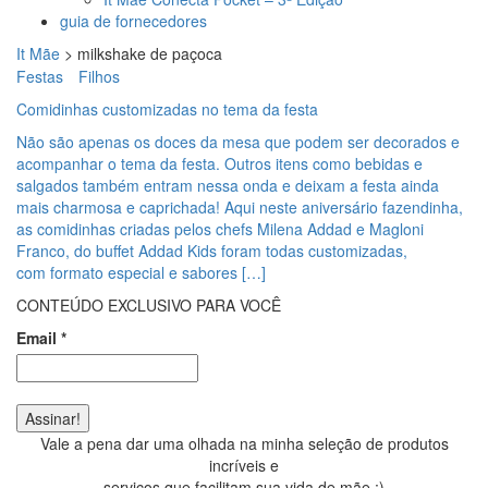
guia de fornecedores
It Mãe
>
milkshake de paçoca
Festas
Filhos
Comidinhas customizadas no tema da festa
Não são apenas os doces da mesa que podem ser decorados e
acompanhar o tema da festa. Outros itens como bebidas e
salgados também entram nessa onda e deixam a festa ainda
mais charmosa e caprichada! Aqui neste aniversário fazendinha,
as comidinhas criadas pelos chefs Milena Addad e Magloni
Franco, do buffet Addad Kids foram todas customizadas,
com formato especial e sabores […]
CONTEÚDO EXCLUSIVO PARA VOCÊ
Email
*
Vale a pena dar uma olhada na minha seleção de produtos
incríveis e
serviços que facilitam sua vida de mãe ;)