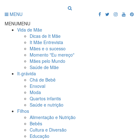
MENU
MENU
MENU
Vida de Mãe
Dicas de It Mãe
It Mãe Entrevista
Mães e o sucesso
Momento "Eu mereço"
Mães pelo Mundo
Saúde de Mãe
It-grávida
Chá de Bebê
Enxoval
Moda
Quartos infantis
Saúde e nutrição
Filhos
Alimentação e Nutrição
Bebês
Cultura e Diversão
Educação