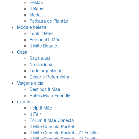
Festas
It Baby
Moda
Pediatra de Plantão
Moda e beleza
Look It Mãe
Personal It Mãe
It Mãe Beauté
Casa
Babá & cia
Na Cozinha
Tudo organizado
Décor e Reforminha
Viagens e cia
Destinos It Mãe
Hotéis Mom Friendly
eventos
Help It Mãe
It Fair
Fórum It Mãe Conecta
It Mãe Conecta Pocket
It Mãe Conecta Pocket – 2ª Edição
It Mãe Conecta Pocket – 3ª Edição