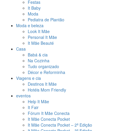
Festas
It Baby
Moda
Pediatra de Plantão
Moda e beleza
Look It Mãe
Personal It Mãe
It Mãe Beauté
Casa
Babá & cia
Na Cozinha
Tudo organizado
Décor e Reforminha
Viagens e cia
Destinos It Mãe
Hotéis Mom Friendly
eventos
Help It Mãe
It Fair
Fórum It Mãe Conecta
It Mãe Conecta Pocket
It Mãe Conecta Pocket – 2ª Edição
It Mãe Conecta Pocket – 3ª Edição