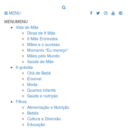
MENU
MENU
MENU
Vida de Mãe
Dicas de It Mãe
It Mãe Entrevista
Mães e o sucesso
Momento "Eu mereço"
Mães pelo Mundo
Saúde de Mãe
It-grávida
Chá de Bebê
Enxoval
Moda
Quartos infantis
Saúde e nutrição
Filhos
Alimentação e Nutrição
Bebês
Cultura e Diversão
Educação