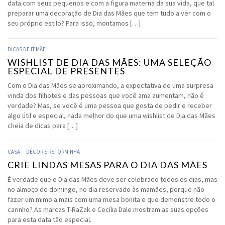
data com seus pequenos e com a figura materna da sua vida, que tal
preparar uma decoração de Dia das Mães que tem tudo a ver com o
seu próprio estilo? Para isso, montamos […]
DICAS DE IT MÃE
WISHLIST DE DIA DAS MÃES: UMA SELEÇÃO
ESPECIAL DE PRESENTES
Com o Dia das Mães se aproximando, a expectativa de uma surpresa
vinda dos filhotes e das pessoas que você ama aumentam, não é
verdade? Mas, se você é uma pessoa que gosta de pedir e receber
algo útil e especial, nada melhor do que uma wishlist de Dia das Mães
cheia de dicas para […]
CASA
DÉCOR E REFORMINHA
CRIE LINDAS MESAS PARA O DIA DAS MÃES
É verdade que o Dia das Mães deve ser celebrado todos os dias, mas
no almoço de domingo, no dia reservado às mamães, porque não
fazer um mimo a mais com uma mesa bonita e que demonstre todo o
carinho? As marcas T-RaZak e Cecília Dale mostram as suas opções
para esta data tão especial.