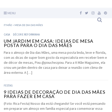
MENU
IT MÃE
>
MESA DE DIA DAS MÃES
CASA
DÉCOR E REFORMINHA
UM JARDIM EM CASA: IDEIAS DE MESA
POSTA PARA O DIA DAS MÃES
Para o almoço de Dia das Mães, uma mesa posta linda, leve e florida,
com as dicas de super bom gosto da especialista em receber bem e
de décor de mesas, Pixu @pixuchezpixu. Para a It Mãe Magazine, ela
criou um jardim dentro de casa para deixar a reunião com clima de
área externa. A […]
FESTAS
9 IDEIAS DE DECORAÇÃO DE DIA DAS MÃES
PARA FAZER EM CASA
(Foto: Rica Festa) Nosso dia está chegando! Se você está pensando
em preparar um almoço em família especial para comemorar essa