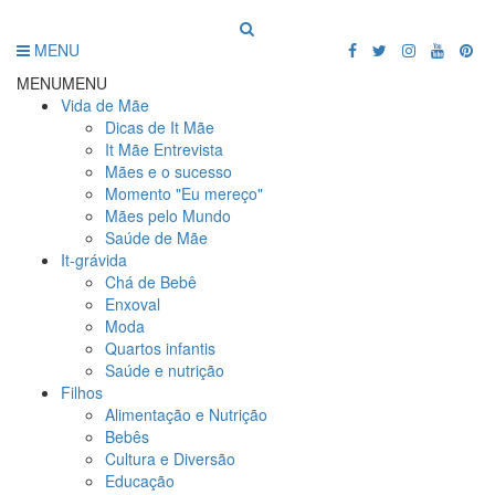
MENU
MENU
MENU
Vida de Mãe
Dicas de It Mãe
It Mãe Entrevista
Mães e o sucesso
Momento "Eu mereço"
Mães pelo Mundo
Saúde de Mãe
It-grávida
Chá de Bebê
Enxoval
Moda
Quartos infantis
Saúde e nutrição
Filhos
Alimentação e Nutrição
Bebês
Cultura e Diversão
Educação