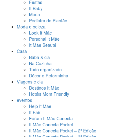
Festas
It Baby
Moda
Pediatra de Plantão
Moda e beleza
Look It Mãe
Personal It Mãe
It Mãe Beauté
Casa
Babá & cia
Na Cozinha
Tudo organizado
Décor e Reforminha
Viagens e cia
Destinos It Mãe
Hotéis Mom Friendly
eventos
Help It Mãe
It Fair
Fórum It Mãe Conecta
It Mãe Conecta Pocket
It Mãe Conecta Pocket – 2ª Edição
It Mãe Conecta Pocket – 3ª Edição