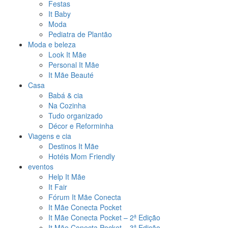
Festas
It Baby
Moda
Pediatra de Plantão
Moda e beleza
Look It Mãe
Personal It Mãe
It Mãe Beauté
Casa
Babá & cia
Na Cozinha
Tudo organizado
Décor e Reforminha
Viagens e cia
Destinos It Mãe
Hotéis Mom Friendly
eventos
Help It Mãe
It Fair
Fórum It Mãe Conecta
It Mãe Conecta Pocket
It Mãe Conecta Pocket – 2ª Edição
It Mãe Conecta Pocket – 3ª Edição