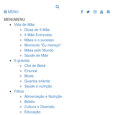
MENU
MENU
MENU
Vida de Mãe
Dicas de It Mãe
It Mãe Entrevista
Mães e o sucesso
Momento "Eu mereço"
Mães pelo Mundo
Saúde de Mãe
It-grávida
Chá de Bebê
Enxoval
Moda
Quartos infantis
Saúde e nutrição
Filhos
Alimentação e Nutrição
Bebês
Cultura e Diversão
Educação