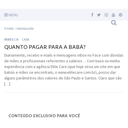
MENU
IT MÃE
>
MENSALISTA
BABÁ & CIA
CASA
QUANTO PAGAR PARA A BABÁ?
Diariamente, recebo e-mails e mensagens inbox no Face com dúvidas
de mães e profissionais referentes a salários… Com base na minha
experiência com a agência Elite Care (que hoje virou um site em que
babás e mães se encontram, o www.elitecare.com.br), posso dar
alguns parâmetros dos valores de São Paulo e Santos. Claro que são
[…]
CONTEÚDO EXCLUSIVO PARA VOCÊ