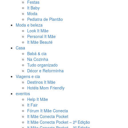
Festas
It Baby
Moda
Pediatra de Plantão
Moda e beleza
Look It Mãe
Personal It Mãe
It Mãe Beauté
Casa
Babá & cia
Na Cozinha
Tudo organizado
Décor e Reforminha
Viagens e cia
Destinos It Mãe
Hotéis Mom Friendly
eventos
Help It Mãe
It Fair
Fórum It Mãe Conecta
It Mãe Conecta Pocket
It Mãe Conecta Pocket – 2ª Edição
It Mãe Conecta Pocket – 3ª Edição