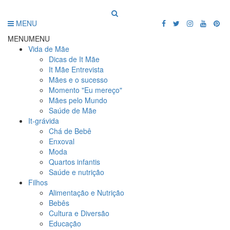
MENU
MENU
MENU
Vida de Mãe
Dicas de It Mãe
It Mãe Entrevista
Mães e o sucesso
Momento "Eu mereço"
Mães pelo Mundo
Saúde de Mãe
It-grávida
Chá de Bebê
Enxoval
Moda
Quartos infantis
Saúde e nutrição
Filhos
Alimentação e Nutrição
Bebês
Cultura e Diversão
Educação