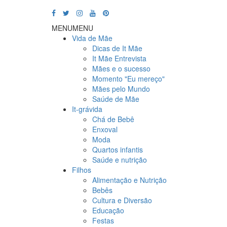
MENU
MENU
Vida de Mãe
Dicas de It Mãe
It Mãe Entrevista
Mães e o sucesso
Momento "Eu mereço"
Mães pelo Mundo
Saúde de Mãe
It-grávida
Chá de Bebê
Enxoval
Moda
Quartos infantis
Saúde e nutrição
Filhos
Alimentação e Nutrição
Bebês
Cultura e Diversão
Educação
Festas