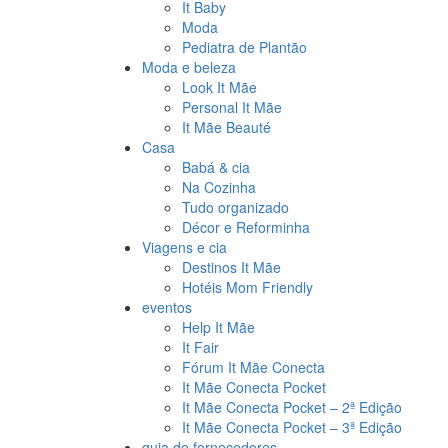
It Baby
Moda
Pediatra de Plantão
Moda e beleza
Look It Mãe
Personal It Mãe
It Mãe Beauté
Casa
Babá & cia
Na Cozinha
Tudo organizado
Décor e Reforminha
Viagens e cia
Destinos It Mãe
Hotéis Mom Friendly
eventos
Help It Mãe
It Fair
Fórum It Mãe Conecta
It Mãe Conecta Pocket
It Mãe Conecta Pocket – 2ª Edição
It Mãe Conecta Pocket – 3ª Edição
guia de fornecedores